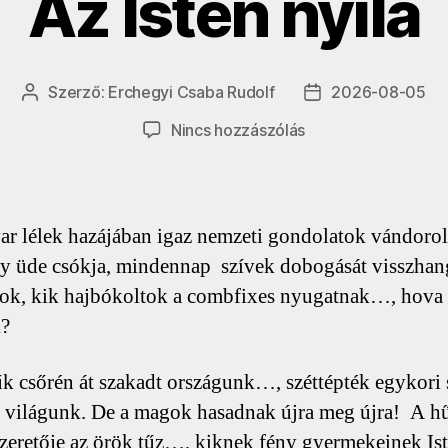
Az Isten nyila
Szerző:
Erchegyi Csaba Rudolf
2026-08-05
Bejegyzés
Bejegyzés
szerzője
dátuma
a(z)
Nincs hozzászólás
Az
Isten
nyila
bejegyzéshez
r lélek hazájában igaz nemzeti gondolatok vándorol
y üde csókja, mindennap szívek dobogását visszhan
bok, kik hajbókoltok a combfixes nyugatnak…, hova
k?
k csőrén át szakadt országunk…, széttépték egykori 
 világunk. De a magok hasadnak újra meg újra! A h
szeretője az örök tűz…, kiknek fény gyermekeinek Ist