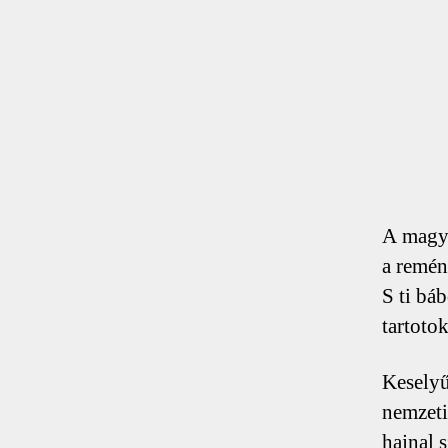
A magya
a remén
S ti bá
tartoto
Keselyű
nemzeti
hajnal 