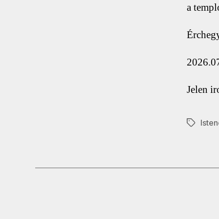
a temp
Érchegy
2026.07
Jelen i
Isten
Címkék