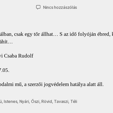
szerzője
dátuma
a(z)
Nincs hozzászólás
Folyó
idő
bejegyzéshez
álban, csak egy tőr állhat… S az idő folyóján ébred, 
 áhít…
i Csaba Rudolf
.05.
odalmi mű, a szerzői jogvédelem hatálya alatt áll.
ú
,
Istenes
,
Nyári
,
Őszi
,
Rövid
,
Tavaszi
,
Téli