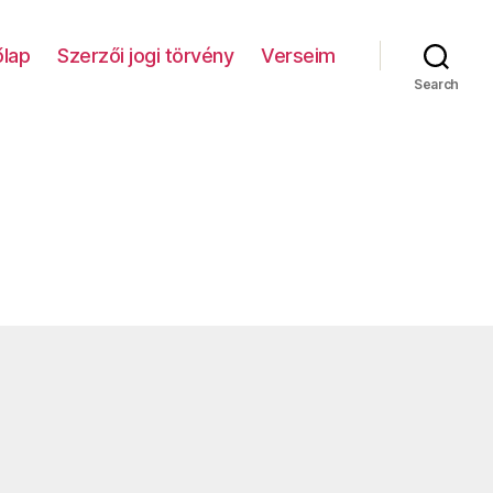
lap
Szerzői jogi törvény
Verseim
Search