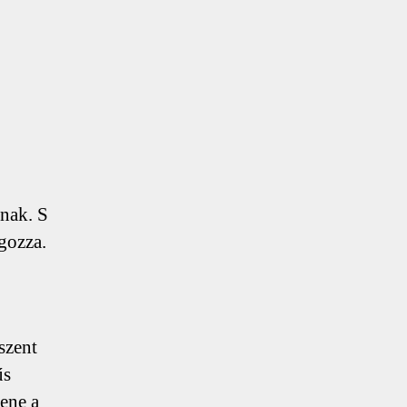
nak. S
gozza.
szent
űs
ene a