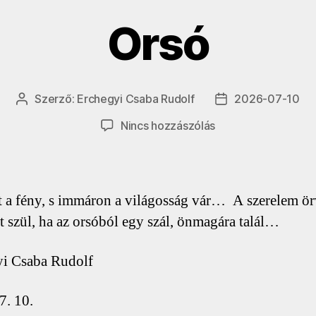
Orsó
Szerző:
Erchegyi Csaba Rudolf
2026-07-10
Bejegyzés
Bejegyzés
szerzője
dátuma
a(z)
Nincs hozzászólás
Orsó
bejegyzéshez
 a fény, s immáron a világosság vár… A szerelem ö
t szül, ha az orsóból egy szál, önmagára talál…
i Csaba Rudolf
7. 10.