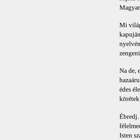
Magyar
Mi vilá
kapuján
nyelvén
zengeni
Na de, 
hazaáru
édes él
köréte
Ébredj…
félelme
Isten s