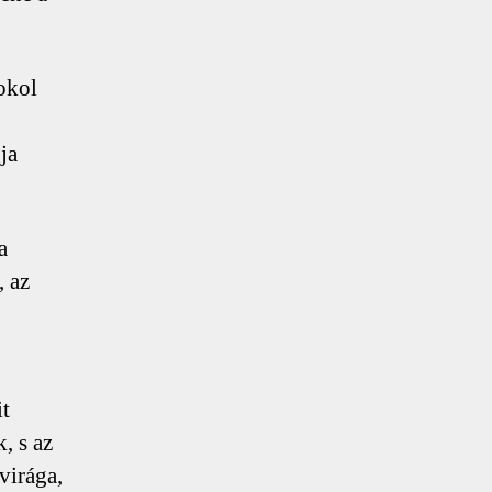
pokol
ja
a
, az
it
, s az
virága,