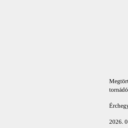
Megtört
tornádó
Érchegy
2026. 0