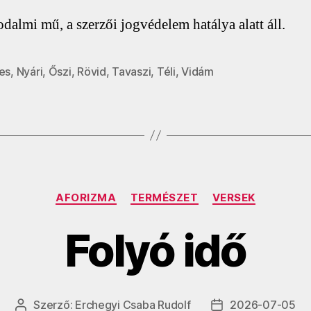
odalmi mű, a szerzői jogvédelem hatálya alatt áll.
es
,
Nyári
,
Őszi
,
Rövid
,
Tavaszi
,
Téli
,
Vidám
Kategóriák
AFORIZMA
TERMÉSZET
VERSEK
Folyó idő
Szerző:
Erchegyi Csaba Rudolf
2026-07-05
Bejegyzés
Bejegyzés