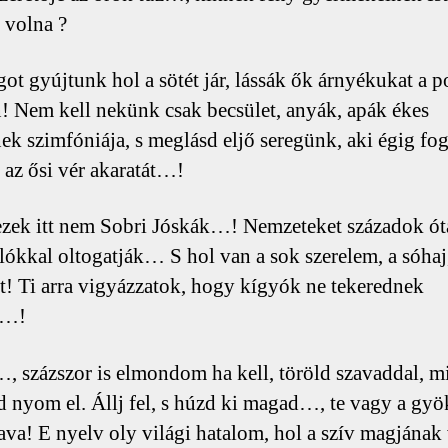
 volna ?
got gyújtunk hol a sötét jár, lássák ők árnyékukat a 
! Nem kell nekünk csak becsület, anyák, apák ékes
ek szimfóniája, s meglásd eljő seregünk, aki égig fog
 az ősi vér akaratát…!
ezek itt nem Sobri Jóskák…! Nemzeteket századok ót
lókkal oltogatják… S hol van a sok szerelem, a sóhaj
et! Ti arra vigyázzatok, hogy kígyók ne tekerednek
k…!
, százszor is elmondom ha kell, töröld szavaddal, m
d nyom el. Állj fel, s húzd ki magad…, te vagy a gyök
zava! E nyelv oly világi hatalom, hol a szív magjának 