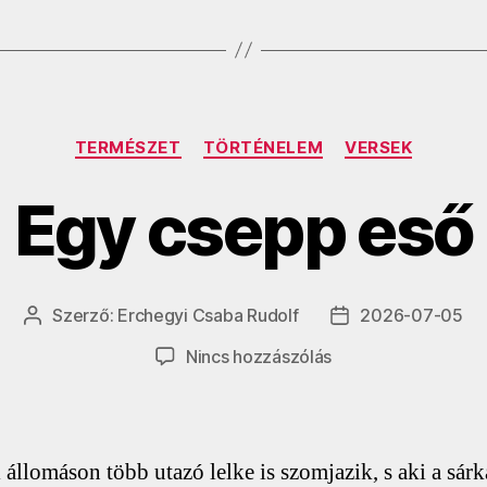
Kategóriák
TERMÉSZET
TÖRTÉNELEM
VERSEK
Egy csepp eső
Szerző:
Erchegyi Csaba Rudolf
2026-07-05
Bejegyzés
Bejegyzés
szerzője
dátuma
a(z)
Nincs hozzászólás
Egy
csepp
eső
bejegyzéshez
i állomáson több utazó lelke is szomjazik, s aki a sár