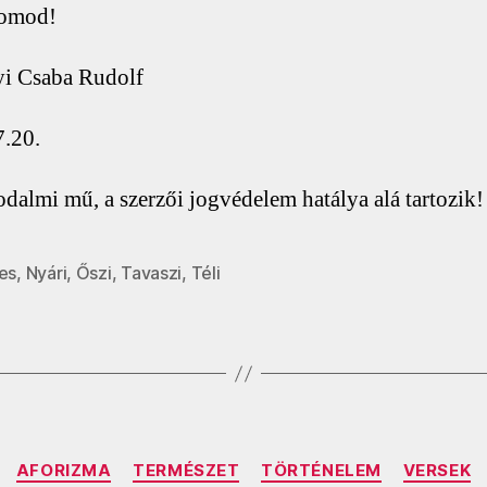
lomod!
i Csaba Rudolf
.20.
rodalmi mű, a szerzői jogvédelem hatálya alá tartozik!
es
,
Nyári
,
Őszi
,
Tavaszi
,
Téli
Kategóriák
AFORIZMA
TERMÉSZET
TÖRTÉNELEM
VERSEK