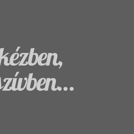
kézben,
szívben…