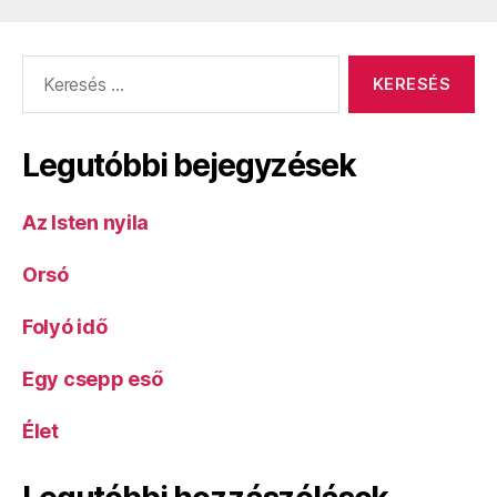
Keresés:
Legutóbbi bejegyzések
Az Isten nyila
Orsó
Folyó idő
Egy csepp eső
Élet