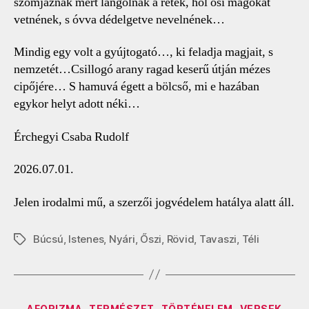
szomjaznak mert lángolnak a rétek, hol ősi magokat
vetnének, s óvva dédelgetve nevelnének…
Mindig egy volt a gyújtogató…, ki feladja magjait, s
nemzetét…Csillogó arany ragad keserű útján mézes
cipőjére… S hamuvá égett a bölcső, mi e hazában
egykor helyt adott néki…
Érchegyi Csaba Rudolf
2026.07.01.
Jelen irodalmi mű, a szerzői jogvédelem hatálya alatt áll.
Búcsú
,
Istenes
,
Nyári
,
Őszi
,
Rövid
,
Tavaszi
,
Téli
Címkék
Kategóriák
AFORIZMA
TERMÉSZET
TÖRTÉNELEM
VERSEK