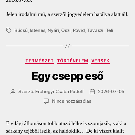
2026.07.05.
Jelen irodalmi mű, a szerzői jogvédelem hatálya alatt áll.
Búcsú
,
Istenes
,
Nyári
,
Őszi
,
Rövid
,
Tavaszi
,
Téli
Címkék
Kategóriák
TERMÉSZET
TÖRTÉNELEM
VERSEK
Egy csepp eső
Szerző:
Erchegyi Csaba Rudolf
2026-07-05
Bejegyzés
Bejegyzés
szerzője
dátuma
a(z)
Nincs hozzászólás
Egy
csepp
eső
E világi állomáson több utazó lelke is szomjazik, s aki a
bejegyzéshez
sárkány tejéből iszik, az haldoklik… De ki vízért kiállt