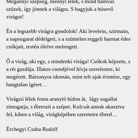
Megannyi szépség, mennyi lélek, s mind hamvas
szüzek, így jönnek a világra. S hagyjuk a húsevő
virágot!
Én a legszebb virágra gondolok! Aki levelein, szirmain,
a napsugarat dédelgeti, s a szüntelen reggeli harmat édes
csókjait, testén ölelve melengeti.
Ő a virág, aki egy, s mindenki virága! Csókok képzete, s
a rét gazdája. Illatos csendjével hívja szerelemre, ki
megérett. Bársonyos idomán, mint telt ajak érintése, egy
hangtalan ígéret…
Virágzó lélek fonta aranyló hídon át, lágy sugallat
simogatja, s ébreszti a szépet. Kulcsát annak akasztva
fel, kiben a világ, virágképében szeretetre ébred…
Érchegyi Csaba Rudolf