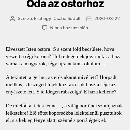
Óda az ostorhoz
Szerző:
Erchegyi Csaba Rudolf
2026-03-22
Bejegyzés
Bejegyzés
szerzője
dátuma
a(z)
Nincs hozzászólás
Óda
az
ostorhoz
Elveszett Isten ostora! S a szent föld becsülete, hova
bejegyzéshez
veszett a régi korona? Hol rejtegetnek jogarunk…, haza
várnak a magyarok, légy újra nekünk oltalom…
A tekintet, a gerinc, az erős akarat mivé lett? Horpadt
mellkas, s leszegett fejek közt az ősök büszkesége az
enyészeté lett. S te Idegen rabszolga! E haza kellene?
De mielőtt a tietek lenne…, a világ börtönei szomjaznak
lelketekre! Élő sötét koporsókba lélektelenül pusztultok
el, s a kék ég fénye alatt, szénné s porrá égtek el.