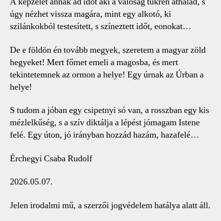
A képzelet annak ad időt aki a valóság tükrén áthalad, s
úgy nézhet vissza magára, mint egy alkotó, ki
szilánkokból testesített, s színeztett időt, eonokat…
De e földön én tovább megyek, szeretem a magyar zöld
hegyeket! Mert főmet emeli a magosba, és mert
tekintetemnek az ormon a helye! Egy úrnak az Úrban a
helye!
S tudom a jóban egy csipetnyi só van, a rosszban egy kis
mézlelkűség, s a szív diktálja a lépést jómagam Istene
felé. Egy úton, jó irányban hozzád hazám, hazafelé…
Érchegyi Csaba Rudolf
2026.05.07.
Jelen irodalmi mű, a szerzői jogvédelem hatálya alatt áll.