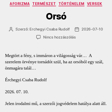
Kategóriák
AFORIZMA
TERMÉSZET
TÖRTÉNELEM
VERSEK
Orsó
Szerző:
Erchegyi Csaba Rudolf
2026-07-10
Bejegyzés
Bejegyzés
szerzője
dátuma
a(z)
Nincs hozzászólás
Orsó
bejegyzéshez
Megtört a fény, s immáron a világosság vár… A
szerelem örvénye tornádót szül, ha az orsóból egy szál,
önmagára talál…
Érchegyi Csaba Rudolf
2026. 07. 10.
Jelen irodalmi mű, a szerzői jogvédelem hatálya alatt áll.