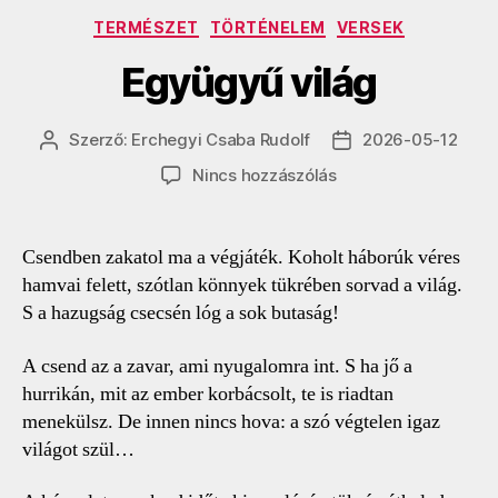
Kategóriák
TERMÉSZET
TÖRTÉNELEM
VERSEK
Együgyű világ
Szerző:
Erchegyi Csaba Rudolf
2026-05-12
Bejegyzés
Bejegyzés
szerzője
dátuma
a(z)
Nincs hozzászólás
Együgyű
világ
bejegyzéshez
Csendben zakatol ma a végjáték. Koholt háborúk véres
hamvai felett, szótlan könnyek tükrében sorvad a világ.
S a hazugság csecsén lóg a sok butaság!
A csend az a zavar, ami nyugalomra int. S ha jő a
hurrikán, mit az ember korbácsolt, te is riadtan
menekülsz. De innen nincs hova: a szó végtelen igaz
világot szül…