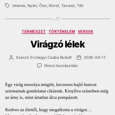
Istenes
,
Nyári
,
Őszi
,
Rövid
,
Tavaszi
,
Téli
Címkék
Kategóriák
TERMÉSZET
TÖRTÉNELEM
VERSEK
Virágzó lélek
Szerző:
Erchegyi Csaba Rudolf
2026-04-17
Bejegyzés
Bejegyzés
szerzője
dátuma
a(z)
Nincs hozzászólás
Virágzó
lélek
bejegyzéshez
Egy virág mosolya mögött, kecsesen hajló huncut
szirmainak gondolatai cikáztak. Kinyílva színeiben még
az árny is, mint ártatlan álca pompázott.
Kedves az élettől, hogy megalkotta a virágot…