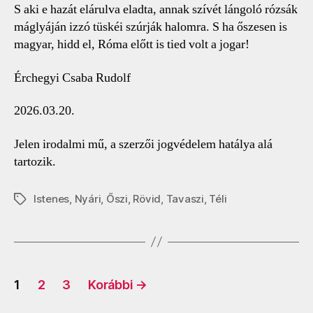
S aki e hazát elárulva eladta, annak szívét lángoló rózsák
máglyáján izzó tüskéi szúrják halomra. S ha őszesen is
magyar, hidd el, Róma előtt is tied volt a jogar!
Érchegyi Csaba Rudolf
2026.03.20.
Jelen irodalmi mű, a szerzői jogvédelem hatálya alá
tartozik.
Istenes
,
Nyári
,
Őszi
,
Rövid
,
Tavaszi
,
Téli
Címkék
Bejegyzések
1
2
3
Korábbi
→
lapozása