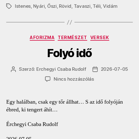
Istenes
,
Nyári
,
Őszi
,
Rövid
,
Tavaszi
,
Téli
,
Vidám
Címkék
Kategóriák
AFORIZMA
TERMÉSZET
VERSEK
Folyó idő
Szerző:
Erchegyi Csaba Rudolf
2026-07-05
Bejegyzés
Bejegyzés
szerzője
dátuma
a(z)
Nincs hozzászólás
Folyó
idő
bejegyzéshez
Egy halálban, csak egy tőr állhat… S az idő folyóján
ébred, ki tengert áhít…
Érchegyi Csaba Rudolf