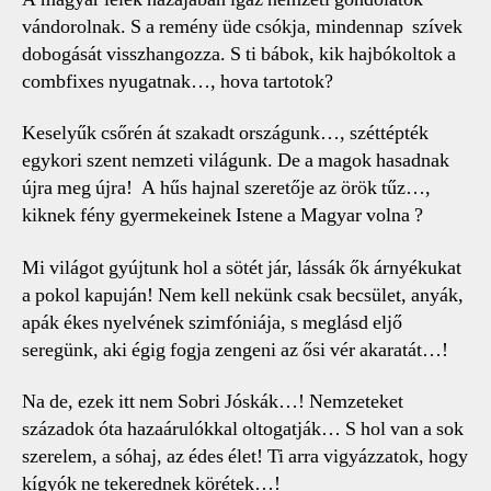
bejegyzéshez
vándorolnak. S a remény üde csókja, mindennap szívek
dobogását visszhangozza. S ti bábok, kik hajbókoltok a
combfixes nyugatnak…, hova tartotok?
Keselyűk csőrén át szakadt országunk…, széttépték
egykori szent nemzeti világunk. De a magok hasadnak
újra meg újra! A hűs hajnal szeretője az örök tűz…,
kiknek fény gyermekeinek Istene a Magyar volna ?
Mi világot gyújtunk hol a sötét jár, lássák ők árnyékukat
a pokol kapuján! Nem kell nekünk csak becsület, anyák,
apák ékes nyelvének szimfóniája, s meglásd eljő
seregünk, aki égig fogja zengeni az ősi vér akaratát…!
Na de, ezek itt nem Sobri Jóskák…! Nemzeteket
századok óta hazaárulókkal oltogatják… S hol van a sok
szerelem, a sóhaj, az édes élet! Ti arra vigyázzatok, hogy
kígyók ne tekerednek körétek…!