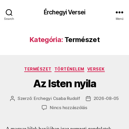
Érchegyi Versei
Search
Menü
Kategória:
Természet
Kategóriák
TERMÉSZET
TÖRTÉNELEM
VERSEK
Az Isten nyila
Szerző:
Erchegyi Csaba Rudolf
2026-08-05
Bejegyzés
Bejegyzés
szerzője
dátuma
a(z)
Nincs hozzászólás
Az
Isten
nyila
A magyar lélek hazájában igaz nemzeti gondolatok