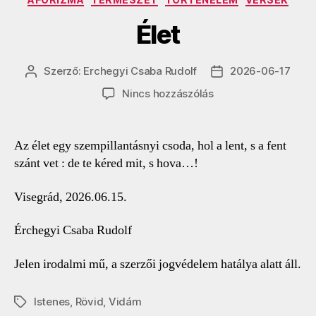
Élet
Szerző:
Erchegyi Csaba Rudolf
2026-06-17
Bejegyzés
Bejegyzés
szerzője
dátuma
a(z)
Nincs hozzászólás
Élet
bejegyzéshez
Az élet egy szempillantásnyi csoda, hol a lent, s a fent
szánt vet : de te kéred mit, s hova…!
Visegrád, 2026.06.15.
Érchegyi Csaba Rudolf
Jelen irodalmi mű, a szerzői jogvédelem hatálya alatt áll.
Istenes
,
Rövid
,
Vidám
Címkék