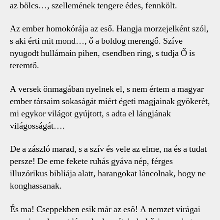
az bölcs…, szellemének tengere édes, fennkölt.
Az ember homokórája az eső. Hangja morzejelként szól,
s aki érti mit mond…, ő a boldog merengő. Szíve
nyugodt hullámain pihen, csendben ring, s tudja Ő is
teremtő.
A versek önmagában nyelnek el, s nem értem a magyar
ember társaim sokaságát miért égeti magjainak gyökerét,
mi egykor világot gyújtott, s adta el lángjának
világosságát….
De a zászló marad, s a szív és vele az elme, na és a tudat
persze! De eme fekete ruhás gyáva nép, férges
illuzórikus bibliája alatt, harangokat láncolnak, hogy ne
konghassanak.
És ma! Cseppekben esik már az eső! A nemzet virágai