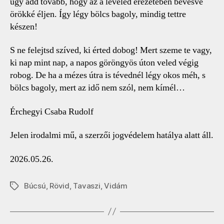
úgy add tovább, hogy az a leveled erezetében bevésve
örökké éljen. Így légy bölcs bagoly, mindig tettre
készen!
S ne felejtsd szíved, ki érted dobog! Mert szeme te vagy,
ki nap mint nap, a napos göröngyös úton veled végig
robog. De ha a mézes útra is tévednél légy okos méh, s
bölcs bagoly, mert az idő nem szól, nem kímél…
Érchegyi Csaba Rudolf
Jelen irodalmi mű, a szerzői jogvédelem hatálya alatt áll.
2026.05.26.
Búcsú
,
Rövid
,
Tavaszi
,
Vidám
Címkék