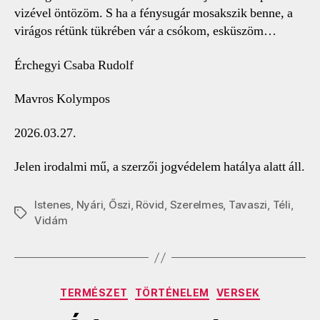
vizével öntözöm. S ha a fénysugár mosakszik benne, a
virágos rétünk tükrében vár a csókom, esküszöm…
Érchegyi Csaba Rudolf
Mavros Kolympos
2026.03.27.
Jelen irodalmi mű, a szerzői jogvédelem hatálya alatt áll.
Istenes
,
Nyári
,
Őszi
,
Rövid
,
Szerelmes
,
Tavaszi
,
Téli
,
Címkék
Vidám
Kategóriák
TERMÉSZET
TÖRTÉNELEM
VERSEK