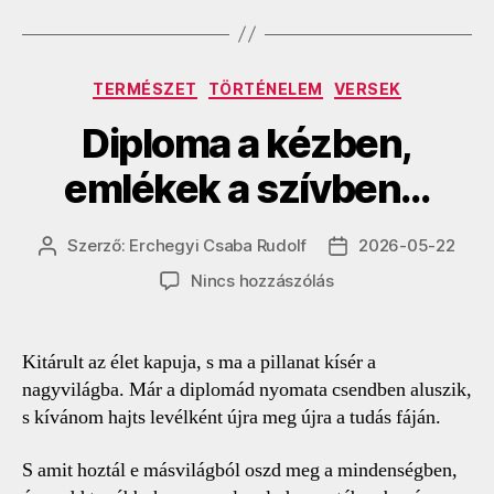
Kategóriák
TERMÉSZET
TÖRTÉNELEM
VERSEK
Diploma a kézben,
emlékek a szívben…
Szerző:
Erchegyi Csaba Rudolf
2026-05-22
Bejegyzés
Bejegyzés
szerzője
dátuma
a(z)
Nincs hozzászólás
Diploma
a
kézben,
Kitárult az élet kapuja, s ma a pillanat kísér a
emlékek
nagyvilágba. Már a diplomád nyomata csendben aluszik,
a
s kívánom hajts levélként újra meg újra a tudás fáján.
szívben…
bejegyzéshez
S amit hoztál e másvilágból oszd meg a mindenségben,