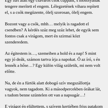
Egy fürt alatt egy csavaros csók cuppant, s mosolyának
tengere merített el engem. Lélegzetének vihara repített
el, s a csók megüzente, ölelj szorosan, ölelj engem.
Bozont vagy a csók, mhh… melyik is ragadott el
csendben? A kérdés száz meg száz lehet, de egyik sem
fontos csak a virágom, mert én szirmai közt
szenderedem.
Az égitestem is…, szemeiben a hold és a nap! S mint
egy jó deák, számon tartva írja a napokat. Ő az író, s én
lennék a hőse…? Egy külön világ születik, mi nem volt
előtte.
Na, de én a fürtök alatt dobogó szív megszállottja
vagyok, nem tagadom. Ki a másodpercekben órákat lát,
s tudom benne szüntelen ott van a napsugár…!
E virágot én elültettem, s szívem kertjében friss patakom