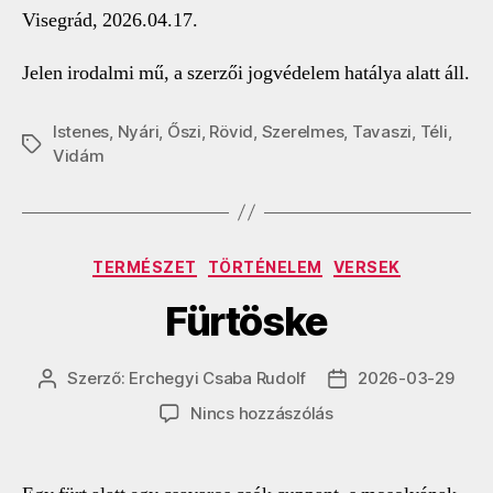
Visegrád, 2026.04.17.
Jelen irodalmi mű, a szerzői jogvédelem hatálya alatt áll.
Istenes
,
Nyári
,
Őszi
,
Rövid
,
Szerelmes
,
Tavaszi
,
Téli
,
Címkék
Vidám
Kategóriák
TERMÉSZET
TÖRTÉNELEM
VERSEK
Fürtöske
Szerző:
Erchegyi Csaba Rudolf
2026-03-29
Bejegyzés
Bejegyzés
szerzője
dátuma
a(z)
Nincs hozzászólás
Fürtöske
bejegyzéshez