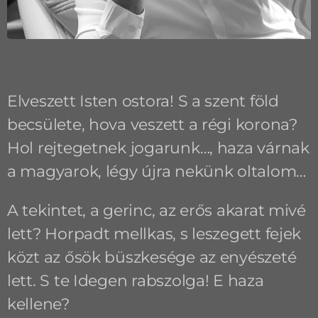
Elveszett Isten ostora! S a szent föld
becsülete, hova veszett a régi korona?
Hol rejtegetnek jogarunk…, haza várnak
a magyarok, légy újra nekünk oltalom…
A tekintet, a gerinc, az erős akarat mivé
lett? Horpadt mellkas, s leszegett fejek
közt az ősök büszkesége az enyészeté
lett. S te Idegen rabszolga! E haza
kellene?