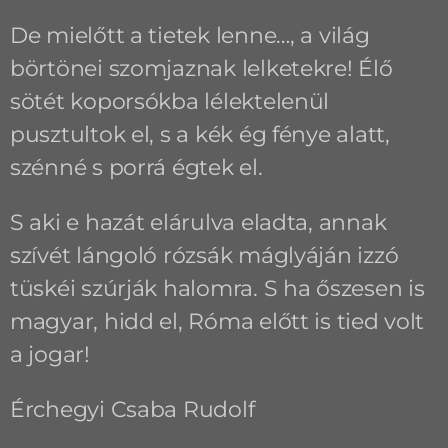
De mielőtt a tietek lenne…, a világ
börtönei szomjaznak lelketekre! Élő
sötét koporsókba lélektelenül
pusztultok el, s a kék ég fénye alatt,
szénné s porrá égtek el.
S aki e hazát elárulva eladta, annak
szívét lángoló rózsák máglyáján izzó
tüskéi szúrják halomra. S ha őszesen is
magyar, hidd el, Róma előtt is tied volt
a jogar!
Érchegyi Csaba Rudolf