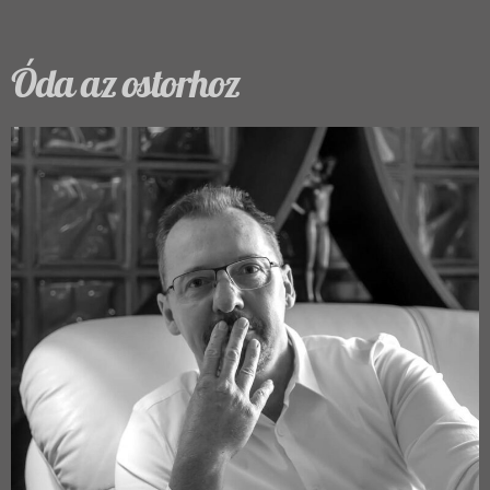
Óda az ostorhoz