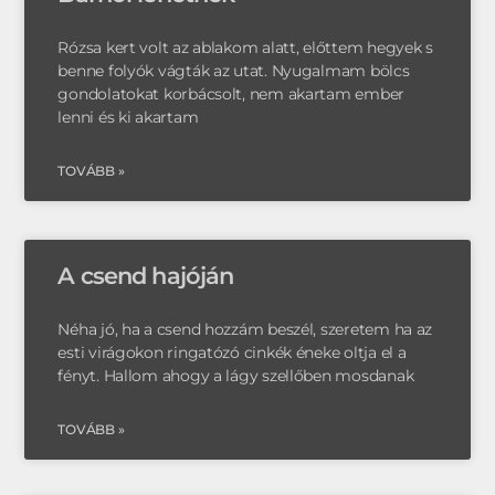
Rózsa kert volt az ablakom alatt, előttem hegyek s
benne folyók vágták az utat. Nyugalmam bölcs
gondolatokat korbácsolt, nem akartam ember
lenni és ki akartam
TOVÁBB »
A csend hajóján
Néha jó, ha a csend hozzám beszél, szeretem ha az
esti virágokon ringatózó cinkék éneke oltja el a
fényt. Hallom ahogy a lágy szellőben mosdanak
TOVÁBB »