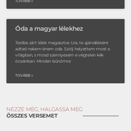
TOVÁBB »
Óda a magyar lélekhez
Testbe zárt lélek magasztos Ura, te ajándékként
adtad nekem énem oda. Szólj helyettem most e
világban, s mosd szennyesem e végtelen kék
óceánban. Minden bűnömre
TOVÁBB »
NÉZZE MEG, HALGASSA MEG
ÖSSZES VERSEMET