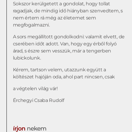
Sokszor kerülgetett a gondolat, hogy tollat
ragadjak, de mindig idő hiányban szenvedtem, s
nem értem rá még az életemet sem
megfogalmazni.
A sors megállított gondolkodni: valamit elvett, de
cserében időt adott. Van, hogy egy érből folyó
árad, s észre sem vesszük, már a tengerben
lubickolunk.
Kérem, tartson velem, utazzunk együtt a
költészet hajóján oda, ahol part nincsen, csak
a végtelen világ vár!
Érchegyi Csaba Rudolf
írjon
nekem