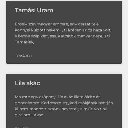
Tamási Uram
Erdély szín magyar embere, egy dézsát tele
könnyel küldött nekem…, tükrében az ős haza volt,
s benne szép kedvese. Kárpátok magyar népe, s ti
Tamásiak,
TOVÁBB »
Lila akác
Ma este egy csöppnyi lila akác illata ölelte át
gondolatom. Kedvesem egykori csókjának hantján
ki nem mondott szavak hevertek, a múlt volt az
oltalom… Akác