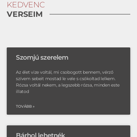
KEDVENC
VERSEIM
Szomjú szerelem
Az élet vize voltál, mi csobogott bennem, vérző
szívem sebeit mostad le vele s csókoltad lelkem.
Rózsa voltál nekem, a legszebb rózsa, minden este
illatod
TOVÁBB »
Bárhol lehetnék