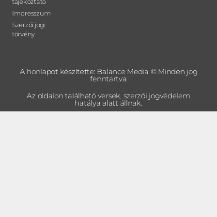
tájékoztató
Impresszum
Szerzői jogi
törvény
A honlapot készítette:
Balance Media
© Minden jog
fenntartva
Az oldalon található versek, szerzői jogvédelem
hatálya alatt állnak.