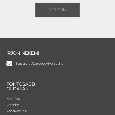
VERSEIM
ÍRJON NEKEM!
kapcsolat@erchegyiversei.hu
FONTOSABB
OLDALAK
Kezdőlap
Verseim
Adatkezelési