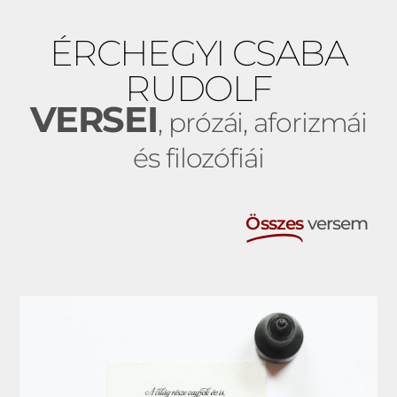
ÉRCHEGYI CSABA
RUDOLF
VERSEI
, prózái, aforizmái
és filozófiái
Összes
versem