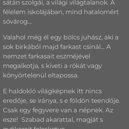
sátán szolgái, a világi világtalanok. A
félelem iskolájában, mind hatalomért
sóvárog…
Valahol még él egy bölcs juhász, aki a
sok birkából majd farkast csinál… A
nemzet farkasait eszméjével
megalkotja, s kiveti a rókát vagy
könyörtelenül eltapossa.
E haldokló világképnek itt nincs
eredője, se iránya, s e földön teendője.
Csak egy fegyvere van a népnek. Az
esze! Szabad akarattal, magját s