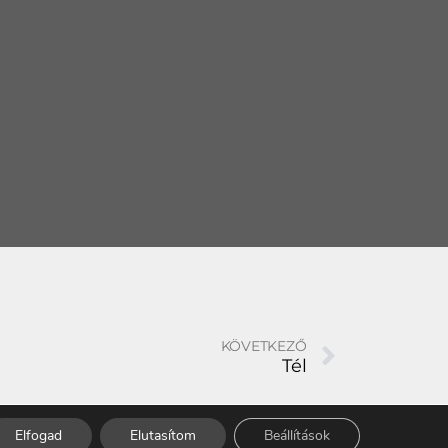
KÖVETKEZŐ
Tél
Elfogad
Elutasítom
Beállítások