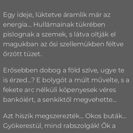
Egy ideje, lüktetve áramlik már az
energia… Hullámainak tükrében
pislognak a szemek, s látva oltják el
magukban az ősi szellemükben féltve
őrzött tüzet.
Erősebben dobog a föld szíve, ugye te
is érzed…? E bolygót a múlt művelte, s a
fekete arc nélküli köpenyesek véres
bankóiért, a senkiktől megvehette…
Azt hiszik megszerezték… Okos buták…
Gyökerestül, mind rabszolgák! Ők a