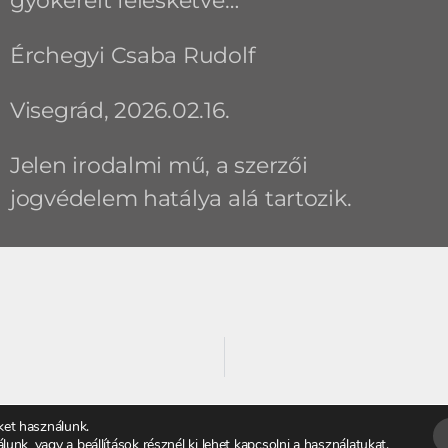
gyökereit felesketve…
Érchegyi Csaba Rudolf
Visegrád, 2026.02.16.
Jelen irodalmi mű, a szerzői
jogvédelem hatálya alá tartozik.
ket használunk.
álunk, vagy a
beállítások
résznél ki lehet kapcsolni a használatukat.