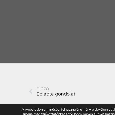
ELŐZŐ
Eb adta gondolat
A weboldalon a minőségi felhasználói élmény érdekében süti
Ismerje meg tájékoztatónkat arról, hogy milyen sütiket haszn