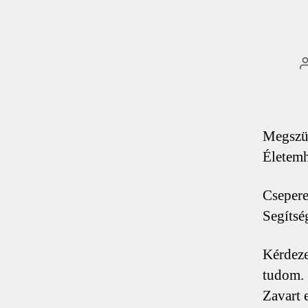
Megszül
Életemh
Csepere
Segítsé
Kérdeze
tudom.
Zavart 