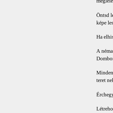
meglele
Öntsd le
képe le
Ha elhi
A néma 
Domború
Minden 
teret n
Érchegy
Létreho