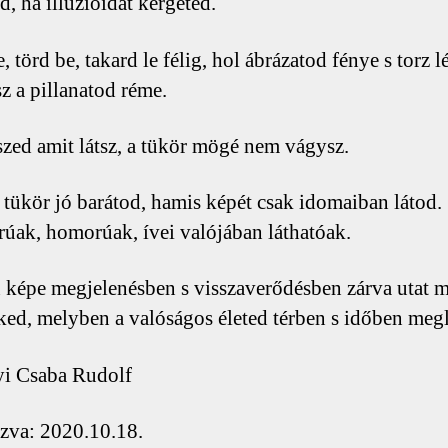
d, ha illúzióidat kergeted.
, törd be, takard le félig, hol ábrázatod fénye s torz 
sz a pillanatod réme.
szed amit látsz, a tükör mögé nem vágysz.
tükör jó barátod, hamis képét csak idomaiban látod.
ak, homorúak, ívei valójában láthatóak.
képe megjelenésben s visszaverődésben zárva utat m
eked, melyben a valóságos életed térben s időben megl
i Csaba Rudolf
zva: 2020.10.18.