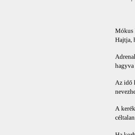
Mókus k
Hajtja, 
Adrenal
hagyva 
Az idő 
nevezhe
A kerék
céltala
Ha korb