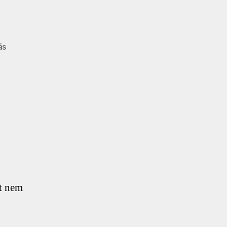
a(z)
ás
Tartozás
bejegyzéshez
t nem