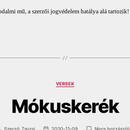
rodalmi mű, a szerzői jogvédelem hatálya alá tartozik!
Kategóriák
VERSEK
Mókuskerék
Szerző:
Zsuzsi
2020-11-09
Nincs hozzászól
Bejegyzés
Bejegyzés