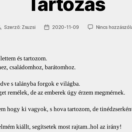
Tartozás
Szerző:
Zsuzsi
2020-11-09
Nincs hozzászól
Bejegyzés
Bejegyzés
szerzője
dátuma
ettem és tartozom.
ez, családomhoz, barátomhoz.
dve s talányba forgok e világba.
get remélek, de az emberek úgy érzem megmérnek.
m hogy ki vagyok, s hova tartozom, de tinédzserkén
elmém kiállt, segítsetek most rajtam..hol az irány!