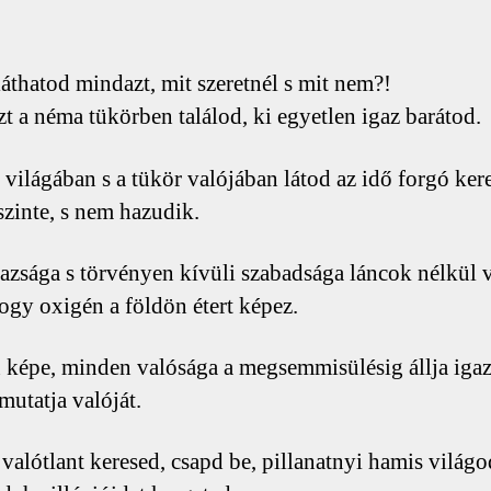
áthatod mindazt, mit szeretnél s mit nem?!
zt a néma tükörben találod, ki egyetlen igaz barátod.
világában s a tükör valójában látod az idő forgó kere
szinte, s nem hazudik.
azsága s törvényen kívüli szabadsága láncok nélkül v
ogy oxigén a földön étert képez.
képe, minden valósága a megsemmisülésig állja igazá
mutatja valóját.
 valótlant keresed, csapd be, pillanatnyi hamis világo