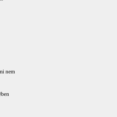
Mókuskerék
bejegyzéshez
 mi nem
ében