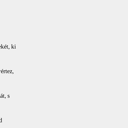
Tükör
bejegyzéshez
két, ki
értez,
t, s
d