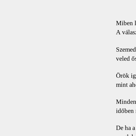
Miben l
A válas
Szemed 
veled ő
Örök ig
mint ah
Minden 
időben 
De ha a