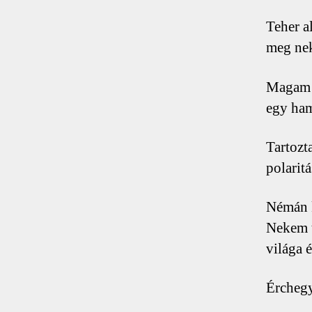
Teher al
meg nek
Magam I
egy ham
Tartozt
polarit
Némán 
Nekem t
világa 
Érchegy