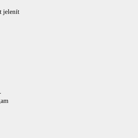
 jelenít
…
agam