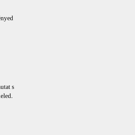
lényed
utat s
eled.