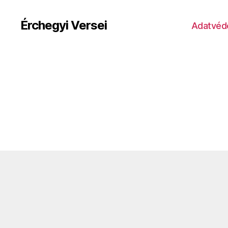
Érchegyi Versei
Adatvéde