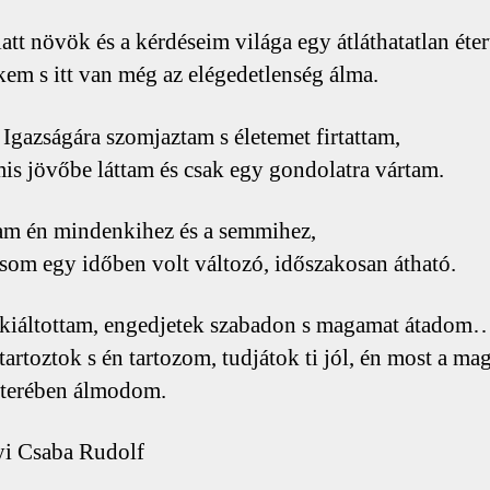
att növök és a kérdéseim világa egy átláthatatlan étert
em s itt van még az elégedetlenség álma.
gazságára szomjaztam s életemet firtattam,
is jövőbe láttam és csak egy gondolatra vártam.
am én mindenkihez és a semmihez,
ásom egy időben volt változó, időszakosan átható.
kiáltottam, engedjetek szabadon s magamat átadom
artoztok s én tartozom, tudjátok ti jól, én most a m
éterében álmodom.
i Csaba Rudolf