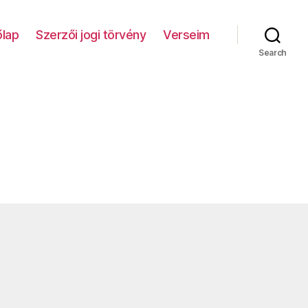
lap
Szerzői jogi törvény
Verseim
Search