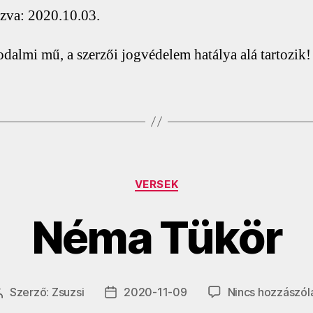
zva: 2020.10.03.
rodalmi mű, a szerzői jogvédelem hatálya alá tartozik!
Kategóriák
VERSEK
Néma Tükör
Szerző:
Zsuzsi
2020-11-09
Nincs hozzászól
Bejegyzés
Bejegyzés
szerzője
dátuma