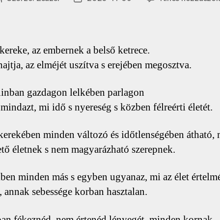
szerzője
dátuma
ereke, az embernek a belső ketrece.
hajtja, az elméjét uszítva s erejében megosztva.
inban gazdagon lelkében parlagon
mindazt, mi idő s nyereség s közben félreérti életét.
kerekében minden változó és időtlenségében átható,
tő életnek s nem magyarázható szerepnek.
ben minden más s egyben ugyanaz, mi az élet értelm
n, annak sebessége korban hasztalan.
an fékeznéd, nem értenéd lényegét, minden kornak