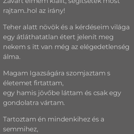
Zavart elmém kiállt, segítsetek most
rajtam..hol az irány!
Teher alatt növök és a kérdéseim világa
egy átláthatatlan étert jelenít meg
nekem s itt van még az elégedetlenség
álma.
Magam Igazságára szomjaztam s
életemet firtattam,
egy hamis jövőbe láttam és csak egy
gondolatra vártam.
Tartoztam én mindenkihez és a
semmihez,