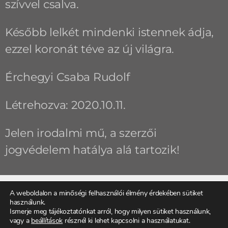
szívvel csalva.
Később lelkét mindenki istennek ádja,
ezzel koronát téve az új világra.
Érchegyi Csaba Rudolf
Létrehozva: 2020.10.11.
Jelen irodalmi mű, a szerzői
jogvédelem hatálya alá tartozik!
A weboldalon a minőségi felhasználói élmény érdekében sütiket
használunk.
ELŐZŐ
KÖVETKEZŐ
Ismerje meg tájékoztatónkat arról, hogy milyen sütiket használunk,
Apró talpak üzenete
Honvágy
vagy a
beállítások
résznél ki lehet kapcsolni a használatukat.