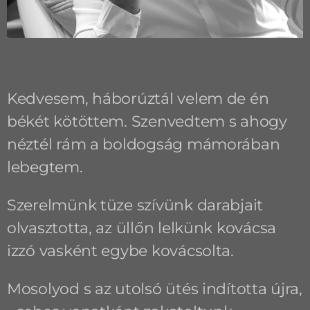
Kedvesem, háborúztál velem de én
békét kötöttem. Szenvedtem s ahogy
néztél rám a boldogság mámorában
lebegtem.
Szerelmünk tüze szívünk darabjait
olvasztotta, az üllőn lelkünk kovácsa
izzó vasként egybe kovácsolta.
Mosolyod s az utolsó ütés indította újra,