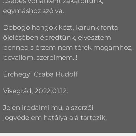
…sebes vonatként zakatoltunk,
egymáshoz szólva.
Dobogó hangok közt, karunk fonta
ölelésében ébredtünk, elvesztem
benned s érzem nem térek magamhoz,
bevallom, szerelmem..!
Érchegyi Csaba Rudolf
Visegrád, 2022.01.12.
Jelen irodalmi mű, a szerzői
jogvédelem hatálya alá tartozik.