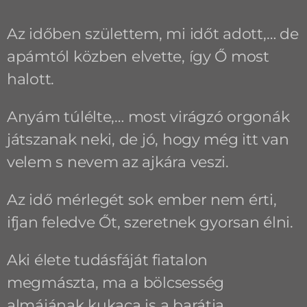
Az időben születtem, mi időt adott,… de
apámtól közben elvette, így Ő most
halott.
Anyám túlélte,… most virágzó orgonák
játszanak neki, de jó, hogy még itt van
velem s nevem az ajkára veszi.
Az idő mérlegét sok ember nem érti,
ifjan feledve Őt, szeretnek gyorsan élni.
Aki élete tudásfáját fiatalon
megmászta, ma a bölcsesség
almájának kukaca is a barátja.