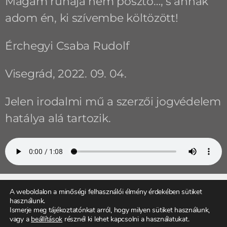
Magam ruhája nem posztó…, s annak
adom én, ki szívembe költözött!
Érchegyi Csaba Rudolf
Visegrád, 2022. 09. 04.
Jelen irodalmi mű a szerzői jogvédelem
hatálya alá tartozik.
A weboldalon a minőségi felhasználói élmény érdekében sütiket
használunk.
ELŐZŐ
KÖVETKEZŐ
Ismerje meg tájékoztatónkat arról, hogy milyen sütiket használunk,
Az úr dilemmája
Hiába temettek
vagy a
beállítások
résznél ki lehet kapcsolni a használatukat.