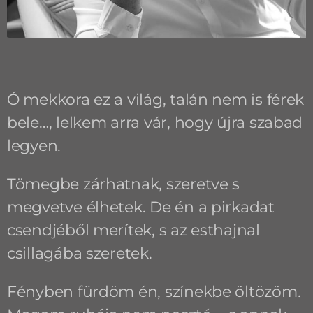
Ó mekkora ez a világ, talán nem is férek
bele…, lelkem arra vár, hogy újra szabad
legyen.
Tömegbe zárhatnak, szeretve s
megvetve élhetek. De én a pirkadat
csendjéből merítek, s az esthajnal
csillagába szeretek.
Fényben fürdöm én, színekbe öltözöm.