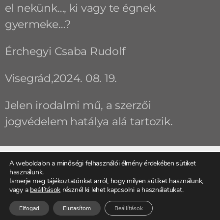
el nekünk…, ki vagy te égnek
gyermeke…?
Érchegyi Csaba Rudolf
Visegrád,2024. 08. 19.
Jelen irodalmi mű, a szerzői
jogvédelem hatálya alá tartozik.
A weboldalon a minőségi felhasználói élmény érdekében sütiket
használunk.
ELŐZŐ
KÖVETKEZŐ
Ismerje meg tájékoztatónkat arról, hogy milyen sütiket használunk,
Egy illat virágai
Tisza tavi emlék
vagy a
beállítások
résznél ki lehet kapcsolni a használatukat.
Elfogad
Elutasítom
Beállítások