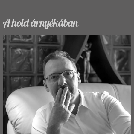
A hold árnyékában