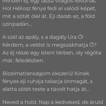
Minden éj, egy lassú világos felvonás.
Hol Héliosz fénye fedi el valódi képét,
mit a sötét ölel át. Éji darab ez, a föld
színpadán…
A szél az apály, s a dagály Ura Ő!
Kérdem, a vetést is megszabhatja Ő?
Az éj része egy isteni térben, oly régóta
már, feledésben.
Bizalmatlanságom okszerű! Kinek
fényes éji ruhája takarja önmagát, s
alatta sötét teste a távolt hatja át…
Neved a hold, Nap a kedvesed, de áruld