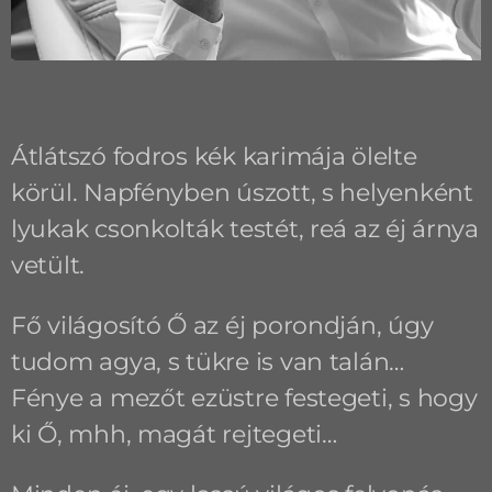
Átlátszó fodros kék karimája ölelte
körül. Napfényben úszott, s helyenként
lyukak csonkolták testét, reá az éj árnya
vetült.
Fő világosító Ő az éj porondján, úgy
tudom agya, s tükre is van talán…
Fénye a mezőt ezüstre festegeti, s hogy
ki Ő, mhh, magát rejtegeti…