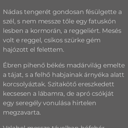
Nádas tengerét gondosan fésülgette a
szél, s nem messze tőle egy fatuskón
lesben a kormorán, a reggeliért. Mesés
volt e reggel, csíkos szürke gém
hajózott el felettem.
Ébren pihenő békés madárvilág emelte
a tájat, s a felhő habjainak árnyéka alatt
korcsolyáztak. Szitakötő ereszkedett
kecsesen a lábamra, de apró csókját
egy seregély vonulása hirtelen
megzavarta.