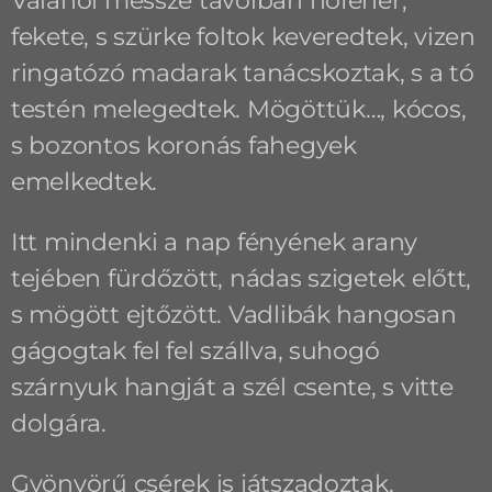
Valahol messze távolban hófehér,
fekete, s szürke foltok keveredtek, vizen
ringatózó madarak tanácskoztak, s a tó
testén melegedtek. Mögöttük…, kócos,
s bozontos koronás fahegyek
emelkedtek.
Itt mindenki a nap fényének arany
tejében fürdőzött, nádas szigetek előtt,
s mögött ejtőzött. Vadlibák hangosan
gágogtak fel fel szállva, suhogó
szárnyuk hangját a szél csente, s vitte
dolgára.
Gyönyörű csérek is játszadoztak,