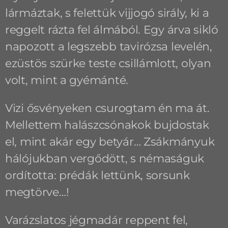
lármáztak, s felettük vijjogó sirály, ki a
reggelt rázta fel álmából. Egy árva sikló
napozott a legszebb tavirózsa levelén,
ezüstös szürke teste csillámlott, olyan
volt, mint a gyémánté.
Vizi ősvényeken csurogtam én ma át.
Mellettem halászcsónakok bujdostak
el, mint akár egy betyár… Zsákmányuk
hálójukban vergődött, s némaságuk
ordította: prédák lettünk, sorsunk
megtörve…!
Varázslatos jégmadár reppent fel,