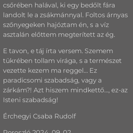
csőrében halával, ki egy bedőlt fára
landolt le a zsákmánnyal. Foltos árnyas
szőnyegeken hajóztam én, s a víz
asztalán előttem megterített az ég.
E tavon, e táj írta versem. Szemem
tükrében tollam virága, s a természet
vezette kezem ma reggel… Ez
paradicsomi szabadság, vagy a
zárkám?! Azt hiszem mindkettő…, ez-az
Isteni szabadság!
Érchegyi Csaba Rudolf
Poroszló 2024. 09. 02.