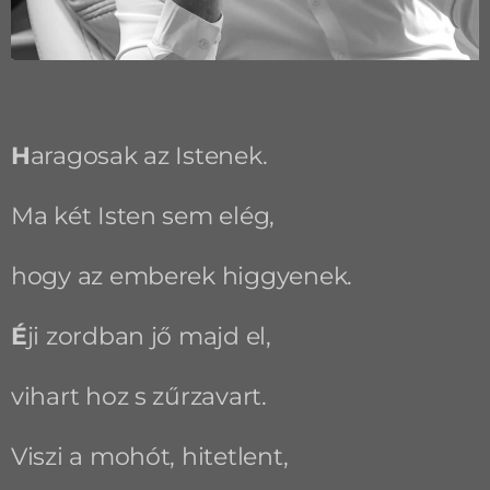
H
aragosak az Istenek.
Ma két Isten sem elég,
hogy az emberek higgyenek.
É
ji zordban jő majd el,
vihart hoz s zűrzavart.
Viszi a mohót, hitetlent,