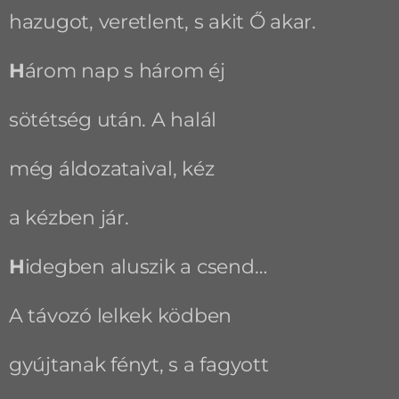
hazugot, veretlent, s akit Ő akar.
H
árom nap s három éj
sötétség után. A halál
még áldozataival, kéz
a kézben jár.
H
idegben aluszik a csend…
A távozó lelkek ködben
gyújtanak fényt, s a fagyott