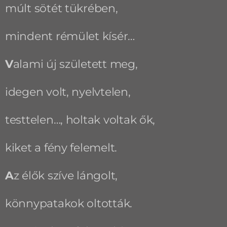
múlt sötét tükrében,
mindent rémület kísér…
V
alami új született meg,
idegen volt, nyelvtelen,
testtelen…, holtak voltak ők,
kiket a fény felemelt.
A
z élők szíve lángolt,
könnypatakok oltották.