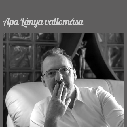
Apa Lánya vallomása