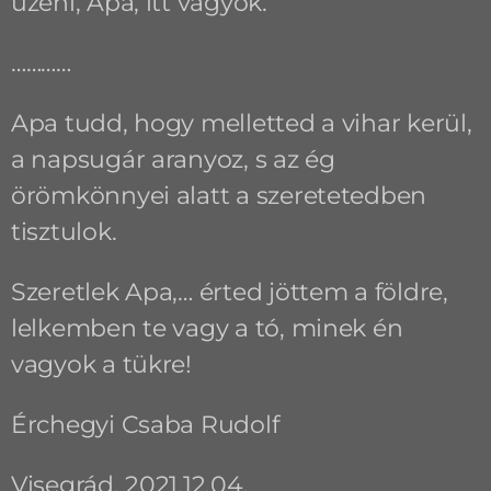
üzeni, Apa, itt vagyok.
…………
Apa tudd, hogy melletted a vihar kerül,
a napsugár aranyoz, s az ég
örömkönnyei alatt a szeretetedben
tisztulok.
Szeretlek Apa,… érted jöttem a földre,
lelkemben te vagy a tó, minek én
vagyok a tükre!
Érchegyi Csaba Rudolf
Visegrád, 2021.12.04.