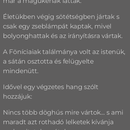
már a magukénak láttak.
Életükben végig sötétségben jártak s
csak egy zseblámpát kaptak, mivel
bolyonghattak és az irányításra vártak.
A Föníciaiak találmánya volt az istenük,
a sátán osztotta és felügyelte
mindenütt.
Idővel egy végzetes hang szólt
hozzájuk:
Nincs több döghús mire vártok… s ami
maradt azt rothadó lelketek kívánja