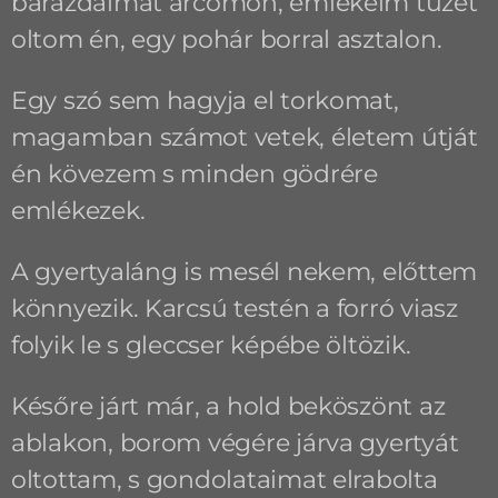
barázdáimat arcomon, emlékeim tüzét
oltom én, egy pohár borral asztalon.
Egy szó sem hagyja el torkomat,
magamban számot vetek, életem útját
én kövezem s minden gödrére
emlékezek.
A gyertyaláng is mesél nekem, előttem
könnyezik. Karcsú testén a forró viasz
folyik le s gleccser képébe öltözik.
Későre járt már, a hold beköszönt az
ablakon, borom végére járva gyertyát
oltottam, s gondolataimat elrabolta