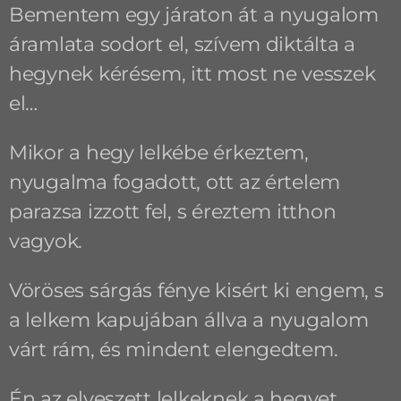
Bementem egy járaton át a nyugalom
áramlata sodort el, szívem diktálta a
hegynek kérésem, itt most ne vesszek
el…
Mikor a hegy lelkébe érkeztem,
nyugalma fogadott, ott az értelem
parazsa izzott fel, s éreztem itthon
vagyok.
Vöröses sárgás fénye kisért ki engem, s
a lelkem kapujában állva a nyugalom
várt rám, és mindent elengedtem.
Én az elveszett lelkeknek a hegyet