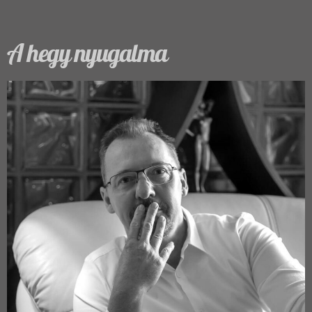
A hegy nyugalma