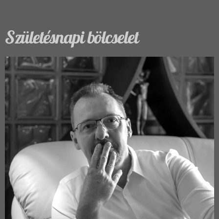
Születésnapi bölcselet