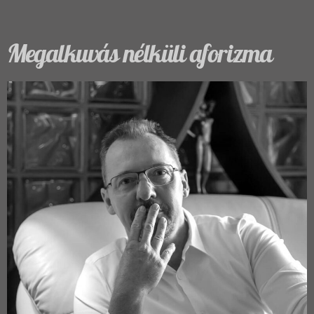
Megalkuvás nélküli aforizma