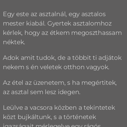
Egy este az asztalnál, egy asztalos
mester kiabál. Gyertek asztalomhoz
kérlek, hogy az étkem megoszthassam
néktek.
Adok amit tudok, de a többit ti adjátok
nekem s én veletek otthon vagyok.
Az étel az üzenetem, s ha megértitek,
az asztal sem lesz idegen.
Leülve a vacsora közben a tekintetek
közt bujkáltunk, s a történetek
igazságait mérlegelve egy rágós