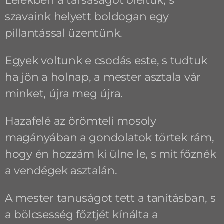
Lélekben a társaságot öleltük, s
szavaink helyett boldogan egy
pillantással üzentünk.
Egyek voltunk e csodás este, s tudtuk
ha jön a holnap, a mester asztala vár
minket, újra meg újra.
Hazafelé az örömteli mosoly
magányában a gondolatok törtek rám,
hogy én hozzám ki ülne le, s mit főznék
a vendégek asztalán.
A mester tanuságot tett a tanításban, s
a bölcsesség főztjét kínálta a