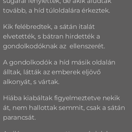
sugarai fénylettek, de akik aludtak
tovább, a híd túloldalára érkeztek.
Kik felébredtek, a sátán italát
elvetették, s bátran hirdették a
gondolkodóknak az ellenszerét.
A gondolkodók a híd másik oldalán
álltak, látták az emberek eljövő
alkonyát, s vártak.
Hiába kiabáltak figyelmeztetve nekik
át, nem hallottak semmit, csak a sátán
parancsát.