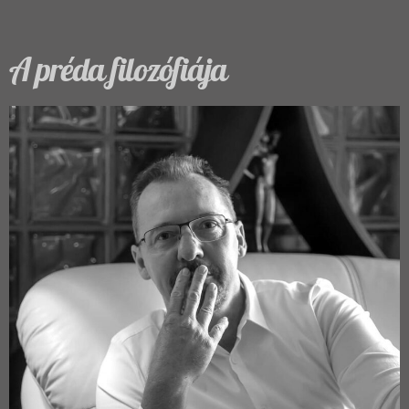
A préda filozófiája