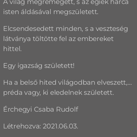
A világ megremegett, s az égiek harca
isten áldásával megszületett.
Elcsendesedett minden, s a veszteség
látványa töltötte fel az embereket
hittel.
Egy igazság született!
Ha a belső hited világodban elveszett,…
préda vagy, ki eledelnek született.
Érchegyi Csaba Rudolf
Létrehozva: 2021.06.03.