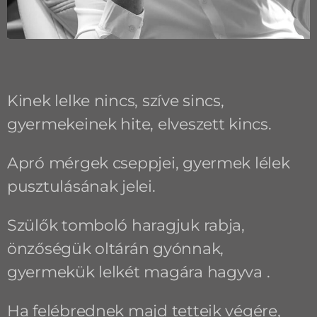
Kinek lelke nincs, szíve sincs,
gyermekeinek hite, elveszett kincs.
Apró mérgek cseppjei, gyermek lélek
pusztulásának jelei.
Szülők tomboló haragjuk rabja,
önzőségük oltárán gyónnak,
gyermekük lelkét magára hagyva .
Ha felébrednek majd tetteik végére,