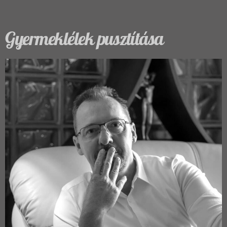
Gyermeklélek pusztítása