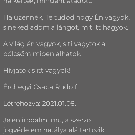
ha kérték, mindent átadott.
Ha üzennék, Te tudod hogy Én vagyok,
s neked adom a lángot, mit itt hagyok.
A világ én vagyok, s ti vagytok a
bölcsőm miben alhatok.
Hívjatok s itt vagyok!
Érchegyi Csaba Rudolf
Létrehozva: 2021.01.08.
Jelen irodalmi mű, a szerzői
jogvédelem hatálya alá tartozik.