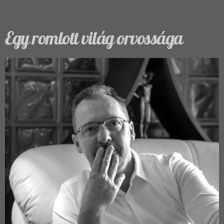
Egy romlott világ orvossága