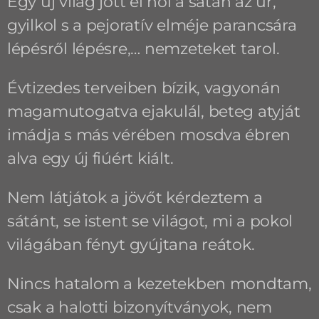
Egy új világ jött el hol a sátán az úr,
gyilkol s a pejoratív elméje parancsára
lépésről lépésre,… nemzeteket tarol.
Évtizedes terveiben bízik, vagyonán
magamutogatva ejakulál, beteg atyját
imádja s más vérében mosdva ébren
alva egy új fiúért kiált.
Nem látjátok a jövőt kérdeztem a
sátánt, se istent se világot, mi a pokol
világában fényt gyújtana reátok.
Nincs hatalom a kezetekben mondtam,
csak a halotti bizonyítványok, nem