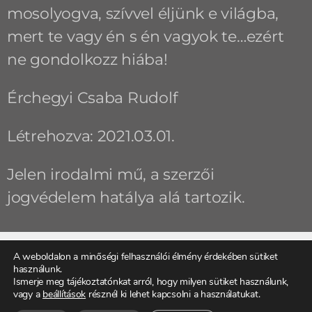
mosolyogva, szívvel éljünk e világba,
mert te vagy én s én vagyok te…ezért
ne gondolkozz hiába!
Érchegyi Csaba Rudolf
Létrehozva: 2021.03.01.
Jelen irodalmi mű, a szerzői
jogvédelem hatálya alá tartozik.
A weboldalon a minőségi felhasználói élmény érdekében sütiket
használunk.
ELŐZŐ
KÖVETKEZŐ
Ismerje meg tájékoztatónkat arról, hogy milyen sütiket használunk,
Egy nagymarosi délután
Nyugalomra ébredve
vagy a
beállítások
résznél ki lehet kapcsolni a használatukat.