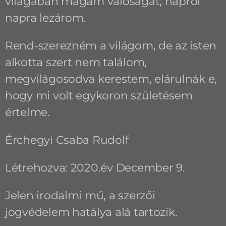
világában magam valóságát, napról
napra lezárom.
Rend-szerezném a világom, de az isten
alkotta szert nem találom,
megvilágosodva kerestem, elárulnák e,
hogy mi volt egykoron születésem
értelme.
Érchegyi Csaba Rudolf
Létrehozva: 2020.év December 9.
Jelen irodalmi mű, a szerzői
jogvédelem hatálya alá tartozik.