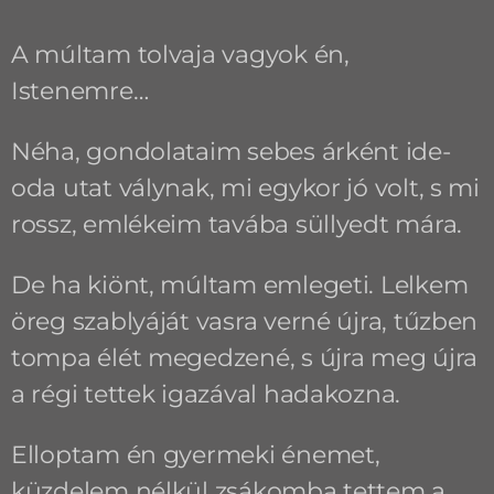
A múltam tolvaja vagyok én,
Istenemre…
Néha, gondolataim sebes árként ide-
oda utat válynak, mi egykor jó volt, s mi
rossz, emlékeim tavába süllyedt mára.
De ha kiönt, múltam emlegeti. Lelkem
öreg szablyáját vasra verné újra, tűzben
tompa élét megedzené, s újra meg újra
a régi tettek igazával hadakozna.
Elloptam én gyermeki énemet,
küzdelem nélkül zsákomba tettem a