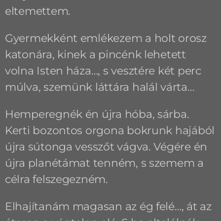
eltemettem.
Gyermekként emlékezem a holt orosz
katonára, kinek a pincénk lehetett
volna Isten háza…, s vesztére két perc
múlva, szemünk láttára halál várta…
Hemperegnék én újra hóba, sárba.
Kerti bozontos orgona bokrunk hajából
újra sútonga vesszőt vágva. Végére én
újra planétámat tenném, s szemem a
célra felszegezném.
Elhajítanám magasan az ég felé…, át az