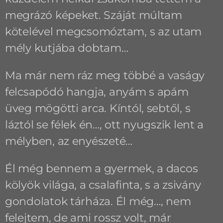
megrázó képeket. Száját múltam
kötelével megcsomóztam, s az utam
mély kutjába dobtam…
Ma már nem ráz meg többé a vaságy
felcsapódó hangja, anyám s apám
üveg mögötti arca. Kíntól, sebtől, s
láztól se félek én…, ott nyugszik lent a
mélyben, az enyészeté…
Él még bennem a gyermek, a dacos
kölyök világa, a csalafinta, s a zsivány
gondolatok tárháza. Él még…, nem
felejtem, de ami rossz volt, már