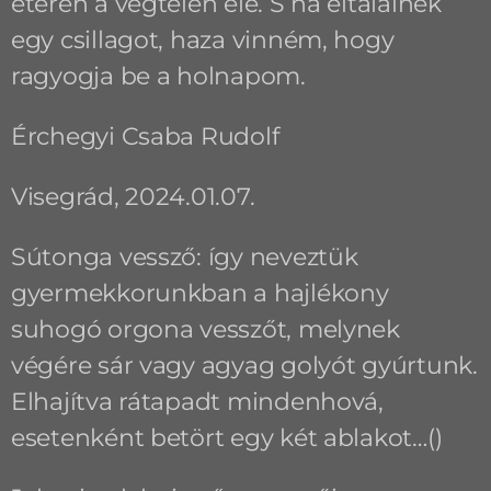
éteren a végtelen elé. S ha eltalálnék
egy csillagot, haza vinném, hogy
ragyogja be a holnapom.
Érchegyi Csaba Rudolf
Visegrád, 2024.01.07.
Sútonga vessző: így neveztük
gyermekkorunkban a hajlékony
suhogó orgona vesszőt, melynek
végére sár vagy agyag golyót gyúrtunk.
Elhajítva rátapadt mindenhová,
esetenként betört egy két ablakot…()