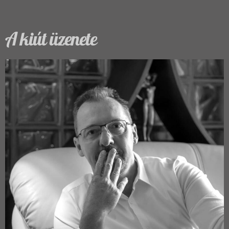
A kiút üzenete