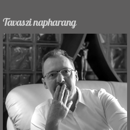
Tavaszi napharang