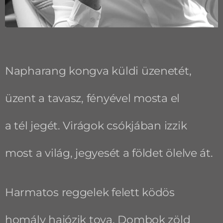
Napharang kongva küldi üzenetét,
üzent a tavasz, fényével mosta el
a tél jegét. Virágok csókjában izzik
most a világ, jegyesét a földet ölelve át.
Harmatos reggelek felett ködös
homály hajózik tova. Dombok zöld