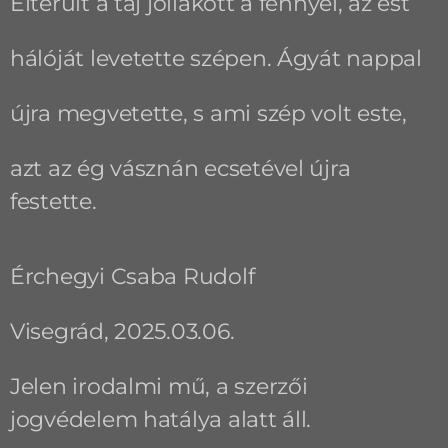
Elterült a táj jóllakott a fénnyel, az est
hálóját levetette szépen. Ágyát nappal
újra megvetette, s ami szép volt este,
azt az ég vásznán ecsetével újra
festette.
Érchegyi Csaba Rudolf
Visegrád, 2025.03.06.
Jelen irodalmi mű, a szerzői
jogvédelem hatálya alatt áll.