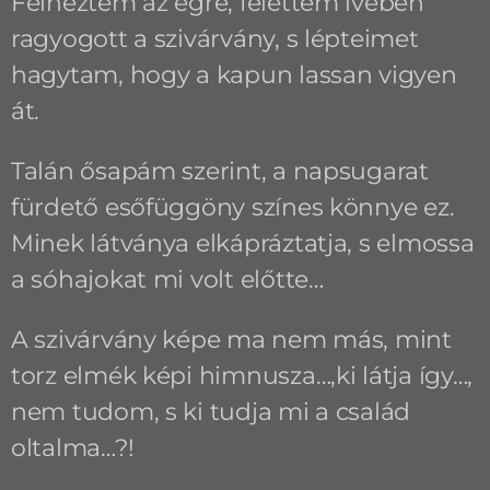
Felnéztem az égre, felettem ívében
ragyogott a szivárvány, s lépteimet
hagytam, hogy a kapun lassan vigyen
át.
Talán ősapám szerint, a napsugarat
fürdető esőfüggöny színes könnye ez.
Minek látványa elkápráztatja, s elmossa
a sóhajokat mi volt előtte…
A szivárvány képe ma nem más, mint
torz elmék képi himnusza…,ki látja így…,
nem tudom, s ki tudja mi a család
oltalma…?!