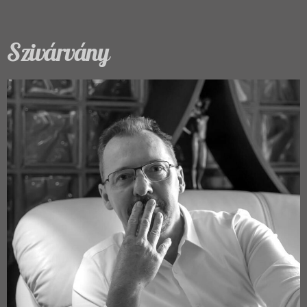
Szivárvány