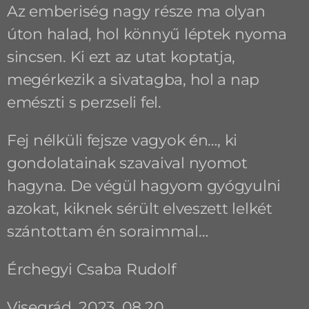
Az emberiség nagy része ma olyan
úton halad, hol könnyű léptek nyoma
sincsen. Ki ezt az utat koptatja,
megérkezik a sivatagba, hol a nap
emészti s perzseli fel.
Fej nélküli fejsze vagyok én…, ki
gondolatainak szavaival nyomot
hagyna. De végül hagyom gyógyulni
azokat, kiknek sérült elveszett lelkét
szántottam én soraimmal…
Érchegyi Csaba Rudolf
Visegrád, 2023. 08.20.