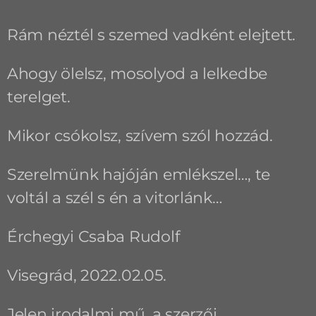
Rám néztél s szemed vadként elejtett.
Ahogy ölelsz, mosolyod a lelkedbe
terelget.
Mikor csókolsz, szívem szól hozzád.
Szerelmünk hajóján emlékszel…, te
voltál a szél s én a vitorlánk…
Érchegyi Csaba Rudolf
Visegrád, 2022.02.05.
Jelen irodalmi mű, a szerzői