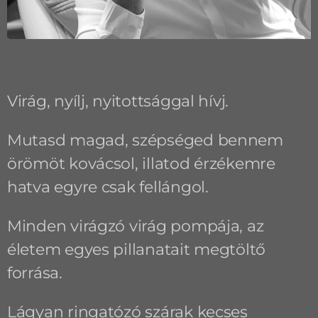
Virág, nyílj, nyitottsággal hívj.
Mutasd magad, szépséged bennem
örömöt kovácsol, illatod érzékemre
hatva egyre csak fellángol.
Minden virágzó virág pompája, az
életem egyes pillanatait megtöltő
forrása.
Lágyan ringatózó szárak kecses