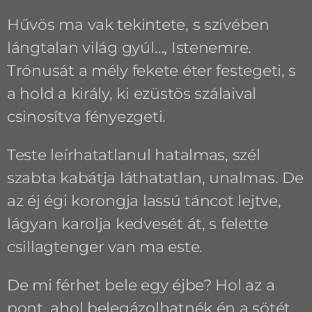
Hűvös ma vak tekintete, s szívében
lángtalan világ gyúl…, Istenemre.
Trónusát a mély fekete éter festegeti, s
a hold a király, ki ezüstös szálaival
csinosítva fényezgeti.
Teste leírhatatlanul hatalmas, szél
szabta kabátja láthatatlan, unalmas. De
az éj égi korongja lassú táncot lejtve,
lágyan karolja kedvesét át, s felette
csillagtenger van ma este.
De mi férhet bele egy éjbe? Hol az a
pont, ahol belegázolhatnék én a sötét