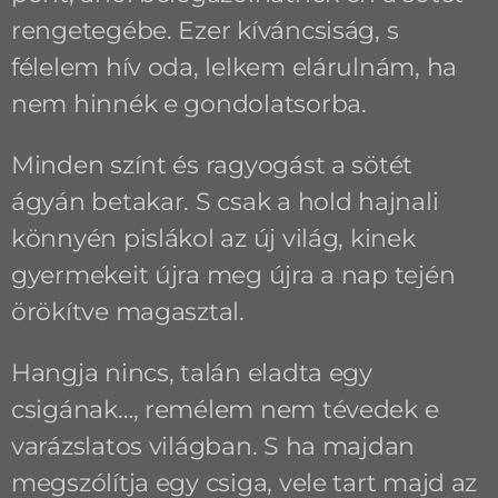
rengetegébe. Ezer kíváncsiság, s
félelem hív oda, lelkem elárulnám, ha
nem hinnék e gondolatsorba.
Minden színt és ragyogást a sötét
ágyán betakar. S csak a hold hajnali
könnyén pislákol az új világ, kinek
gyermekeit újra meg újra a nap tején
örökítve magasztal.
Hangja nincs, talán eladta egy
csigának…, remélem nem tévedek e
varázslatos világban. S ha majdan
megszólítja egy csiga, vele tart majd az