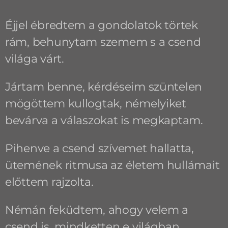
Éjjel ébredtem a gondolatok törtek
rám, behunytam szemem s a csend
világa várt.
Jártam benne, kérdéseim szüntelen
mögöttem kullogtak, némelyiket
bevárva a válaszokat is megkaptam.
Pihenve a csend szívemet hallatta,
ütemének ritmusa az életem hullámait
előttem rajzolta.
Némán feküdtem, ahogy velem a
csend is, mindketten e világban