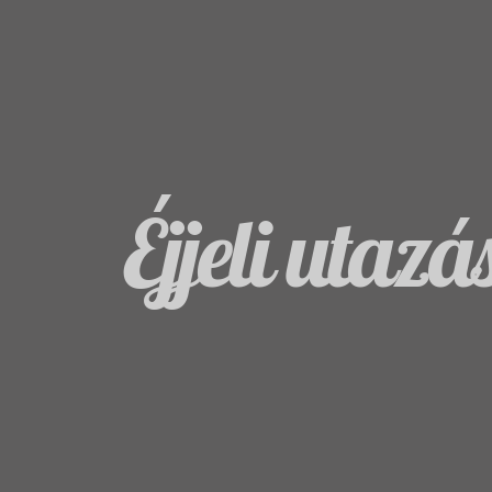
Éjjeli utazá