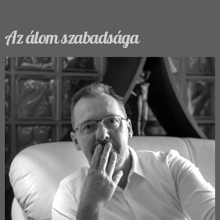
Az álom szabadsága