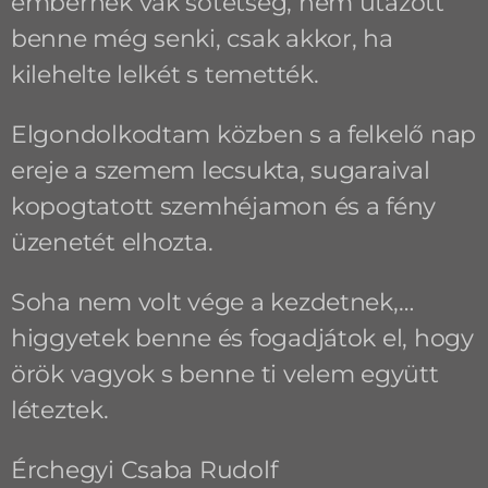
embernek vak sötétség, nem utazott
benne még senki, csak akkor, ha
kilehelte lelkét s temették.
Elgondolkodtam közben s a felkelő nap
ereje a szemem lecsukta, sugaraival
kopogtatott szemhéjamon és a fény
üzenetét elhozta.
Soha nem volt vége a kezdetnek,…
higgyetek benne és fogadjátok el, hogy
örök vagyok s benne ti velem együtt
léteztek.
Érchegyi Csaba Rudolf